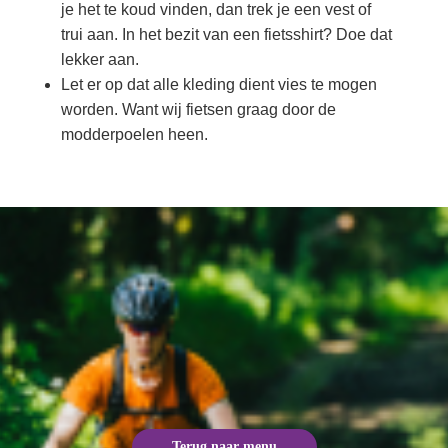
je het te koud vinden, dan trek je een vest of
trui aan. In het bezit van een fietsshirt? Doe dat
lekker aan.
Let er op dat alle kleding dient vies te mogen
worden. Want wij fietsen graag door de
modderpoelen heen.
Terug naar menu