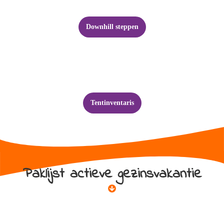
Downhill steppen
Tentinventaris
Paklijst actieve gezinsvakantie