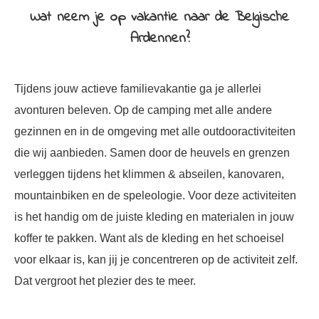
oekers te
Wat neem je op vakantie naar de Belgische
 op de
Ardennen?
e. Hierdoor
 website-
ren
Tijdens jouw actieve familievakantie ga je allerlei
nte
avonturen beleven. Op de camping met alle andere
enties
gezinnen en in de omgeving met alle outdooractiviteiten
gebaseerd
 gedrag
die wij aanbieden. Samen door de heuvels en grenzen
ze
verleggen tijdens het klimmen & abseilen, kanovaren,
er.
mountainbiken en de speleologie. Voor deze activiteiten
is het handig om de juiste kleding en materialen in jouw
ren
koffer te pakken. Want als de kleding en het schoeisel
voor elkaar is, kan jij je concentreren op de activiteit zelf.
Dat vergroot het plezier des te meer.