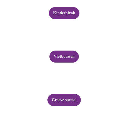
Kinderbivak
Vlotbouwen
Groeve special