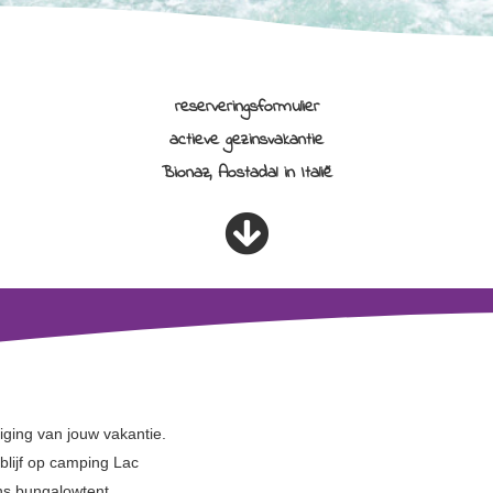
reserveringsformulier
actieve gezinsvakantie
Bionaz, Aostadal in Italië
iging van jouw vakantie.
blijf op camping Lac
ons bungalowtent,