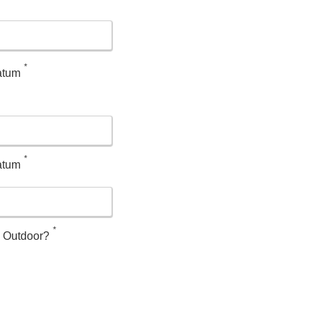
*
atum
*
atum
*
l Outdoor?