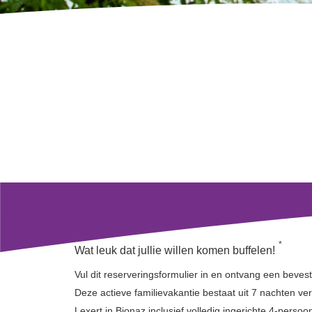
ezoeker.
Voorkeuren opslaan
*
Wat leuk dat jullie willen komen buffelen!
Vul dit reserveringsformulier in en ontvang een bevest
Deze actieve familievakantie bestaat uit 7 nachten ver
Lexert in Bionaz inclusief volledig ingerichte 4-perso