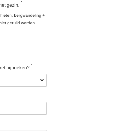
*
het gezin.
schieten, bergwandeling +
niet geruild worden
*
kket bijboeken?