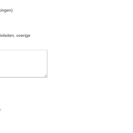
kingen)
viteiten, overige
n