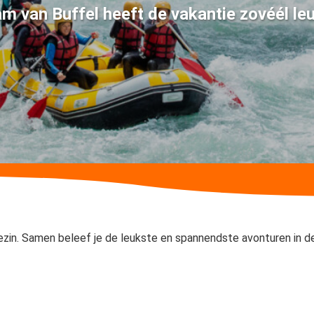
am van Buffel heeft de vakantie zovéél le
zin. Samen beleef je de leukste en spannendste avonturen in d