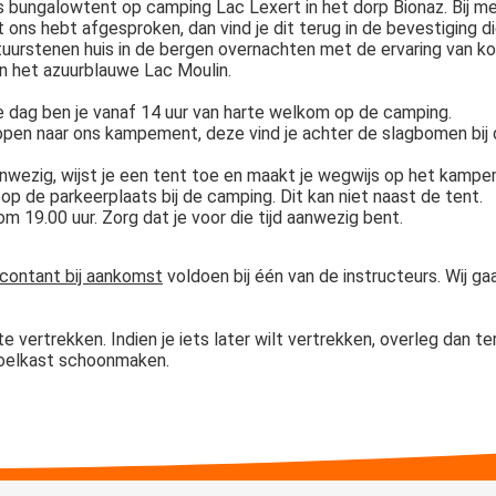
 bungalowtent op camping Lac Lexert in het dorp Bionaz. Bij me
ns hebt afgesproken, dan vind je dit terug in de bevestiging die 
natuurstenen huis in de bergen overnachten met de ervaring van
en het azuurblauwe Lac Moulin.
 dag ben je vanaf 14 uur van harte welkom op de camping.
pen naar ons kampement, deze vind je achter de slagbomen bij de
nwezig, wijst je een tent toe en maakt je wegwijs op het kamp
n op de parkeerplaats bij de camping. Dit kan niet naast de tent.
 19.00 uur. Zorg dat je voor die tijd aanwezig bent.
contant bij aankomst
voldoen bij één van de instructeurs. Wij ga
 vertrekken. Indien je iets later wilt vertrekken, overleg dan te
 koelkast schoonmaken.