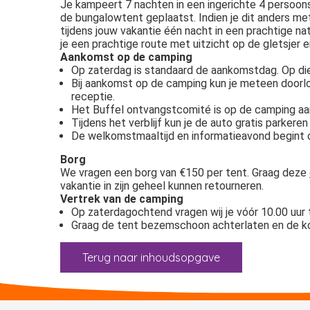
Je kampeert 7 nachten in een ingerichte 4 persoons
de bungalowtent geplaatst. Indien je dit anders met o
tijdens jouw vakantie één nacht in een prachtige 
je een prachtige route met uitzicht op de gletsjer 
Aankomst op de camping
Op zaterdag is standaard de aankomstdag. Op die
Bij aankomst op de camping kun je meteen doorlo
receptie.
Het Buffel ontvangstcomité is op de camping aa
Tijdens het verblijf kun je de auto gratis parkere
De welkomstmaaltijd en informatieavond begint om
Borg
We vragen een borg van €150 per tent. Graag deze
vakantie in zijn geheel kunnen retourneren.
Vertrek van de camping
Op zaterdagochtend vragen wij je vóór 10.00 uur te
Graag de tent bezemschoon achterlaten en de
Terug naar inhoudsopgave