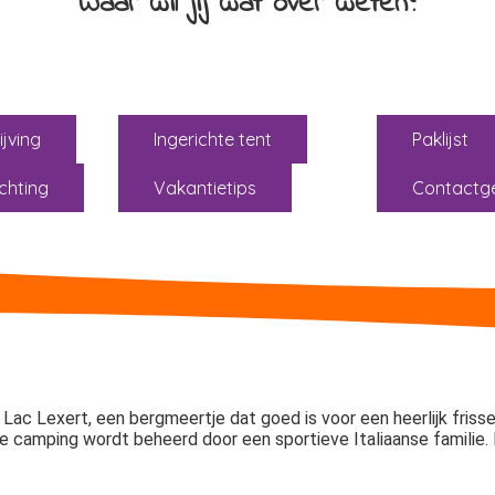
Waar wil jij wat over weten?
jving
Ingerichte tent
Paklijst
chting
Vakantietips
Contactg
ac Lexert, een bergmeertje dat goed is voor een heerlijk frisse
 camping wordt beheerd door een sportieve Italiaanse familie. 