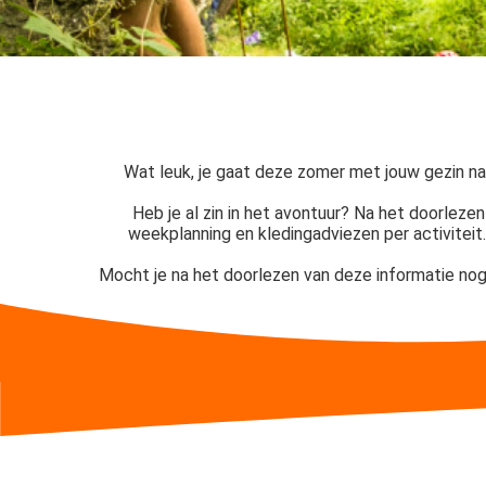
an deze
ezoeker.
orkeuren
slaan
Wat leuk, je gaat deze zomer met jouw gezin naa
Heb je al zin in het avontuur? Na het doorleze
weekplanning en kledingadviezen per activiteit. S
Mocht je na het doorlezen van deze informatie nog 