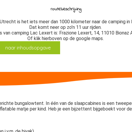
routebeschrijving
Utrecht is het iets meer dan 1000 kilometer naar de camping in 
Dat komt neer op zo'n 11 uur rijden.
 van camping Lac Lexert is: Frazione Lexert, 14, 11010 Bionaz A
Of klik hierboven op de google maps.
naar inhoudsopgave
ingerichte bungalowtent. In één van de slaapcabines is een twe
nflatable matje per kind. Heb je een bijzettent bijgeboekt voor de
 i.v.m. de bivak)